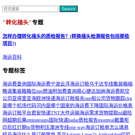
Search
"转化插头"
专题
怎样办理
转化插头
的质检报告？(转换插头检测报告包括那些
项目?)
海运百科
专题标签
海运费查询国际海运费
宁波云浮海运订舱
乌干达专线
集装箱缩
略语
集装箱箱位
ups燃油附加费查询
顺心捷达
加纳海运费
航空
公司
亚得里亚海
欧洲快递
海运订舱报关
one船公司货物跟踪
ckg
是哪个机场代码
河内是哪个国家的
海运费下降
国际海运价格表
海运订舱平台
君安快递
TNT
大件运输
海运需求
货物提取
tsl
避险
网
超期后果
emirates
ups国际快递
hailar
质检报告
montreal
截重柜
印尼红灯期
tir
货物积压
澳洲专线
one way
海运订舱单怎么填
易
碎品
海运什么是订舱
限电 英文
Salaum Lines
21 Air
frankfurt
印尼