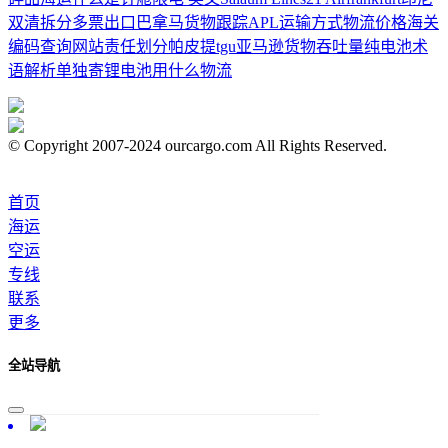
双清
拆分多票
出口巴拿马
货物跟踪
APL
运输方式
物流价格
海关
编码查询网站
责任划分
帕皮提
tgu
亚马逊
货物吞吐量
纯电池
术
语解析
单独寄锂电池用什么物流
© Copyright 2007-2024 ourcargo.com All Rights Reserved.
首页
海运
空运
专线
联系
更多
全站导航