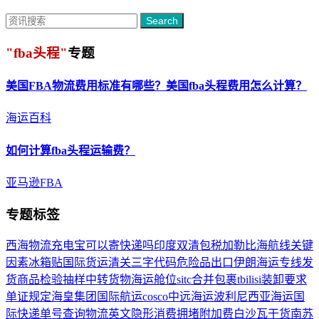
Search
"fba头程"
专题
美国FBA物流费用标准有哪些？美国
fba头程
费用怎么计算？
海运百科
如何计算
fba头程
运输费？
亚马逊FBA
专题标签
西海物流
充电宝可以寄快递吗
印度双清包税
加勒比海航线
关键
因素
冰箱贴
国际货运清关
三字代码
危险品出口
伊朗海运专线
发
货
商品检验抽样
中转货物
海运舱位
sitc
合并包裹
tbilisi
装卸要求
单证规定
海皇集团
国际航运
cosco中远海运
波利尼西亚海运
国
际快递单号查询
物流英文
隐形消费
拥堵附加费
白沙瓦
干货
南苏