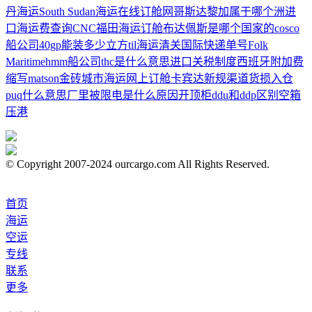
丹海运South Sudan
海运在线订舱网
哥斯达黎加属于哪个洲
进
口海运费查询
CNC
福田海运订舱
布达佩斯是哪个国家的
cosco
船公司
40gp能装多少立方
til
海运清关
国际快递单号
Folk
Maritime
hmm船公司
thc是什么意思
进口关税制度
西班牙
附加费
缩写
matson
金砖城市
海运网上订舱
卡宾达
新规
渠道
货损
入仓
puq什么意思
厂里被限电是什么原因
开顶柜
ddu和ddp区别
空箱
压港
© Copyright 2007-2024 ourcargo.com All Rights Reserved.
首页
海运
空运
专线
联系
更多