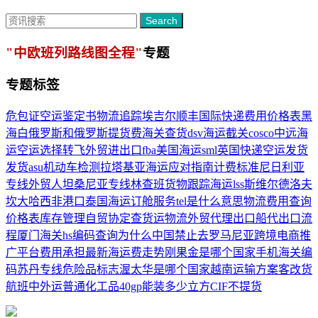
Search
"中欧班列路线图全程"
专题
专题标签
危包证
空运鉴定书
物流追踪
埃吉尔
顺丰国际快递费用价格表
黑
海
白俄罗斯和俄罗斯
提货费
海关查货
dsv
海运截关
cosco中远海
运
空运选择
转飞
外贸进出口
fba美国海运
sml
英国快递
空运发货
发货
asu
机动车检测
拉塔基亚海运
应对指南
计费标准
尼日利亚
专线
外贸人
坦桑尼亚专线
林查班
货物跟踪
海运lss
斯维尔德洛夫
坎大哈
西非港口
泰国海运订舱服务
tel是什么意思
物流费用查询
价格表
库存管理
自贸协定
查货运物流
外贸代理出口
船代出口流
程
厦门海关
hs编码查询
为什么中国禁止去罗马尼亚
跨境电商推
广平台
费用承担
最新海运费走势
刚果金是哪个国家
手机海关编
码
苏丹专线
危险品标志
渥太华是哪个国家
越南运输方案
客改货
航班
中外运
普通化工品
40gp能装多少立方
CIF
不提货