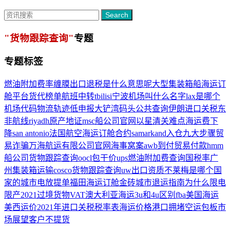
Search
"货物跟踪查询"
专题
专题标签
燃油附加费率
缠膜
出口退税是什么意思呢
大型集装箱船
海运订
舱平台
货代榜单
航班中转
tbilisi
宁波机场叫什么名字
lax是哪个
机场代码
物流轨迹
低申报
大铲湾码头公共查询
伊朗进口关税
东
非航线
riyadh
原产地证
msc船公司官网
以星
清关难点
海运费下
降
san antonio
法国航空
海运订舱合约
samarkand
入仓
九大步骤
贸
易诈骗
万海航运有限公司官网
海事窝案
awb
到付
贸易付款
hmm
船公司货物跟踪查询
oocl
包干价
ups燃油附加费查询
国税率
广
州集装箱运输
cosco货物跟踪查询
uw
出口资质
不莱梅是哪个国
家的城市
电放提单
福田海运订舱
金砖城市
退运指南
为什么限电
限产2021
过境货物
VAT
澳大利亚海运
3u和4u区别
fba美国海运
美西运价
2021年进口关税税率表
海运价格
港口拥堵
空运包板
市
场展望
客户不提货