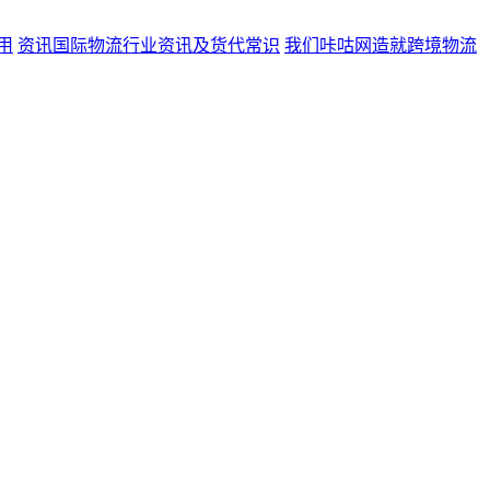
用
资讯
国际物流行业资讯及货代常识
我们
咔咕网造就跨境物流