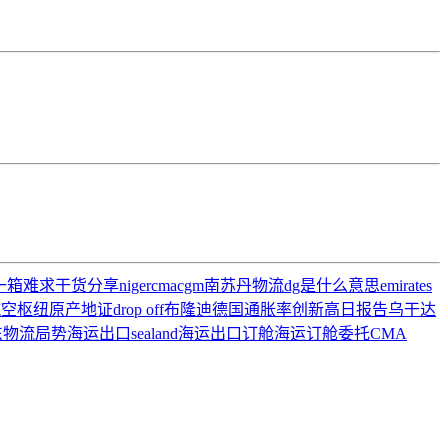
一箱难求
干货分享
niger
cmacgm
南苏丹物流
dg是什么意思
emirates
航空枢纽
原产地证
drop off
布隆迪
德国通胀率创新高
日报告
乌干达
东物流局势
海运出口
sealand
海运出口订舱
海运订舱委托
CMA