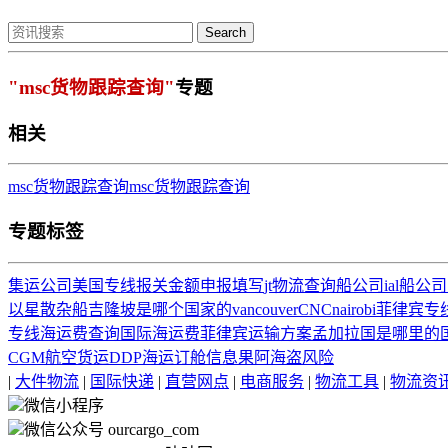
Search
"msc货物跟踪查询"
专题
相关
msc货物跟踪查询
msc货物跟踪查询
专题标签
集运公司
美国专线
报关金额
申报填写
jt物流查询
船公司
ial船公司
以星
散杂船
吉隆坡是哪个国家的
vancouver
CNC
nairobi
菲律宾专
专线
海运费查询国际海运费
菲律宾运输方案
孟加拉国是哪里的
CGM航空货运
DDP
海运订舱信息
果阿
海盗风险
|
大件物流
|
国际快递
|
直营网点
|
电商服务
|
物流工具
|
物流资
微信小程序
微信公众号 ourcargo_com