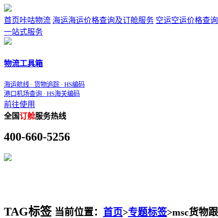
首页
咔咕物流
海运
海运价格查询及订舱服务
空运
空运价格查询
一站式服务
物流工具箱
海运航线 · 货物追踪 · HS编码
港口机场查询 · HS海关编码
前往使用
全国
订舱
服务热线
400-660-5256
TAG标签
当前位置：
首页
>
专题标签
>
msc货物