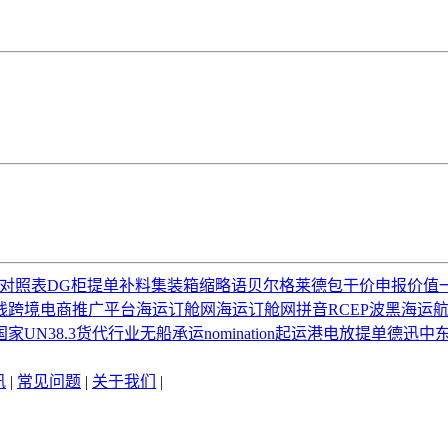
对照表
DG柜
提单补料
集装箱缩略语
贝尔格莱德
包干价
申报价值
线
跨境电商推广平台
海运订舱网
海运订舱网拼音
RCEP
波黑海运
国家
UN38.3
货代行业
无船承运
nomination
起运港
电放提单
德迅
中
讯
|
常见问题
|
关于我们
|