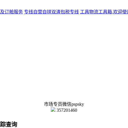
及订舱服务
专线
自营自拼双清包税专线
工具
物流工具箱,欢迎使
市场专员微信pspsky
357201460
跟踪查询