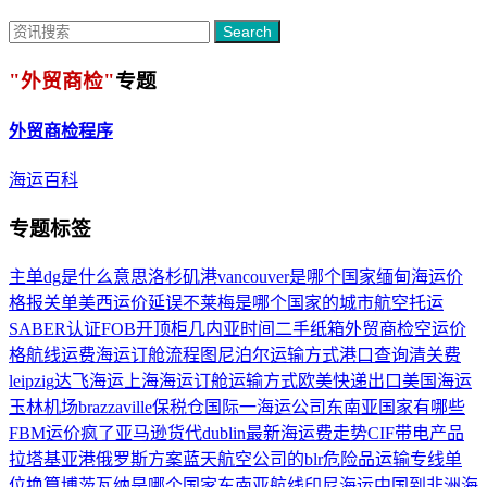
Search
"外贸商检"
专题
外贸商检
程序
海运百科
专题标签
主单
dg是什么意思
洛杉矶港
vancouver是哪个国家
缅甸海运价
格
报关单
美西运价
延误
不莱梅是哪个国家的城市
航空托运
SABER认证
FOB
开顶柜
几内亚时间
二手纸箱
外贸商检
空运价
格
航线运费
海运订舱流程图
尼泊尔运输方式
港口查询
清关费
leipzig
达飞海运
上海海运订舱
运输方式
欧美快递
出口美国海运
玉林机场
brazzaville
保税仓
国际一海运公司
东南亚国家有哪些
FBM
运价疯了
亚马逊货代
dublin
最新海运费走势
CIF
带电产品
拉塔基亚港
俄罗斯方案
蓝天航空公司的
blr
危险品运输
专线
单
位换算
博茨瓦纳是哪个国家
东南亚航线
印尼海运
中国到非洲海