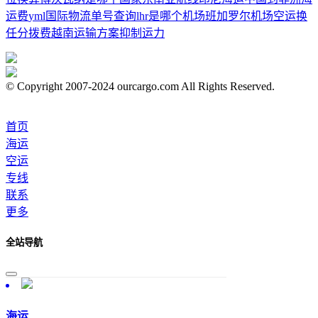
运费
yml
国际物流单号查询
lhr是哪个机场
班加罗尔
机场空运
换
任
分拨费
越南运输方案
抑制运力
© Copyright 2007-2024 ourcargo.com All Rights Reserved.
首页
海运
空运
专线
联系
更多
全站导航
海运