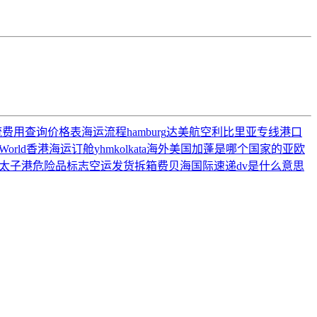
流费用查询价格表
海运流程
hamburg
达美航空
利比里亚专线
港口
World
香港海运订舱
yhm
kolkata
海外美国
加蓬是哪个国家的
亚欧
太子港
危险品标志
空运发货
拆箱费
贝海国际速递
dv是什么意思