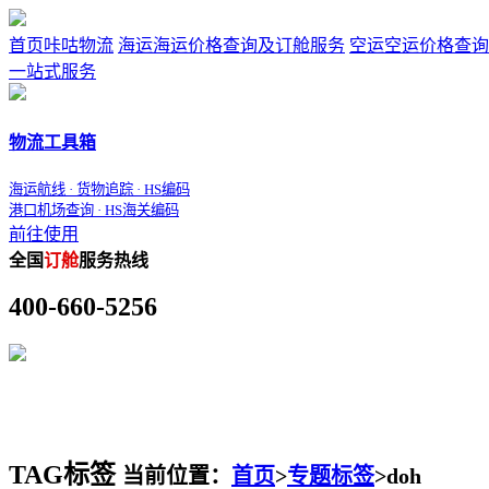
首页
咔咕物流
海运
海运价格查询及订舱服务
空运
空运价格查询
一站式服务
物流工具箱
海运航线 · 货物追踪 · HS编码
港口机场查询 · HS海关编码
前往使用
全国
订舱
服务热线
400-660-5256
TAG标签
当前位置：
首页
>
专题标签
>
doh