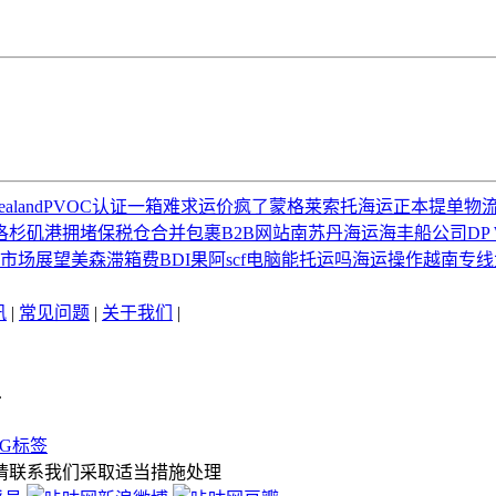
ealand
PVOC认证
一箱难求
运价疯了
蒙格
莱索托海运
正本提单
物
洛杉矶港拥堵
保税仓
合并包裹
B2B网站
南苏丹海运
海丰船公司
DP 
市场展望
美森
滞箱费
BDI
果阿
scf
电脑能托运吗
海运操作
越南专线
讯
|
常见问题
|
关于我们
|
.
AG标签
请联系我们采取适当措施处理