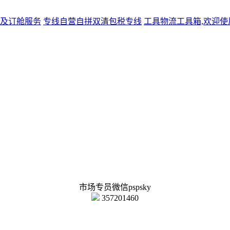
及订舱服务
专线
自营自拼双清包税专线
工具
物流工具箱,欢迎使
市场专员微信pspsky
357201460