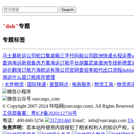
Search
"doh"
专题
专题标签
马士基航运公司
蛇口集装箱
三字代码
船公司
欧洲快递
头程运费
s
查询
海运新规
备选方案
海运订舱平台
胡塞武装
澳洲专线
新德里
运价翻涨
订舱
万海航运有限公司官网
查验率
船代出口流程
dublin
海运什么是订舱
库存管理
|
大件物流
|
国际快递
|
直营网点
|
电商服务
|
物流工具
|
物流资
微信小程序
微信公众号 ourcargo_com
© Copyright 2007-2024 咔咕网(ourcargo.com). All Rights Reserved
工信部备案：粤ICP备2020112756号
电话：400-660-5256
357201460
Email：info@ourcargo.com
T
免责声明：
若本站所使用内容侵犯了相关权利人的知识产权，