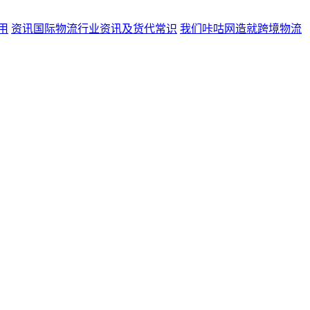
用
资讯
国际物流行业资讯及货代常识
我们
咔咕网造就跨境物流