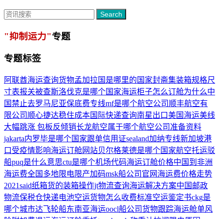
Search
"抑制运力"
专题
专题标签
阿联酋海运
查询货物
孟加拉国是哪里的国家
封斋
集装箱规格尺
寸表
报关被查
斯洛伐克是哪个国家
海运柜子怎么订舱
为什么中
国禁止去罗马尼亚
保底费
专线
mf是哪个航空公司
顺丰航空有
限公司
顺心捷达
稳住成本
国际快递查询
南星
出口美国海运
美线
大幅跳涨
包板
反倾销
长龙航空属于哪个航空公司
准备资料
jakarta
内罗毕是哪个国家
跟单信用证
sealand
加纳专线
新加坡港
口
受疫情影响
海运订舱网站
贝尔格莱德是哪个国家
航空托运
驳
船
puq是什么意思
ctu是哪个机场代码
海运订舱价格
中国到非洲
海运费
全国多地限电限产加码
msk船公司官网
海运费价格走势
2021
said
纸箱货的装箱操作
jt物流查询
海运解决方案
中国邮政
物流
保税仓
快递电池
空运货物怎么收费标准
空运鉴定书
ckg是
哪个城市
达飞轮船
东南亚海运
oocl船公司货物跟踪
海运舱单
风