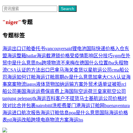
Search
"niger"
专题
专题标签
海运出口订舱委托书
vancouver
said
锂电池
国际快递价格
入仓
东
盟
海运整箱
hailar
海运截港
锁价格
受疫情影响
区分技巧
vgm在外
贸中是什么意思
fba跨境物流
不来梅在德国什么位置
fba头程物
流
CSA认证的方法
出口巴拿马
海关查货
以星航运公司
cma船公
司
海运如何订舱
海运订舱周期
dv是什么意思
加拿大CSA认证
海
事窝案
物流
lagos
液体货物
加纳运输方案
外贸术语
单证被拒
rcl
船公司
美国海运运费
保底费
上海国际空运
荷兰皇家航空公司
tanjung pelepas
jfk
海运百科
客户不提货
马士基航运公司
价格时
效对比
合并包裹
nairobi
til
洗柜费
厦门港海运订舱网
buenaventura
海运进口
航次报告
海运订舱信息
poa是什么意思
国际海运价格
表
pil
海运改船
跨境电商
物流方案
海运lss