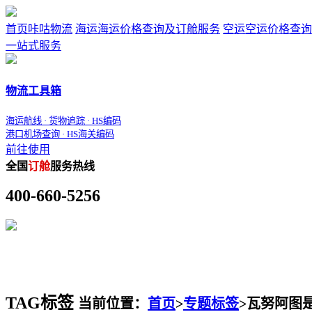
首页
咔咕物流
海运
海运价格查询及订舱服务
空运
空运价格查询
一站式服务
物流工具箱
海运航线 · 货物追踪 · HS编码
港口机场查询 · HS海关编码
前往使用
全国
订舱
服务热线
400-660-5256
TAG标签
当前位置：
首页
>
专题标签
>
瓦努阿图