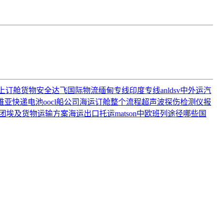
上订舱
货物安全
达飞
国际物流
缅甸专线
印度专线
anl
dsv
中外运
汽
维亚
快递电池
oocl船公司
海运订舱整个流程
超声波探伤检测仪
报
团
埃及货物运输方案
海运出口托运
matson
中欧班列途径哪些国