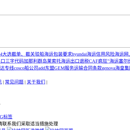
24大选
截单、截关
驳船
海运包装要求
hyundai
海运信用风险
海运网
出口
三字代码
加那利群岛
莱索托海运
出口退税
CAF
疯狂”海运
塞尔
达专线
cosco船公司
add
东盟
GEM服务
运输合同条款
genova
海皇集
讯
|
常见问题
|
关于我们
|
.
AG标签
请联系我们采取适当措施处理