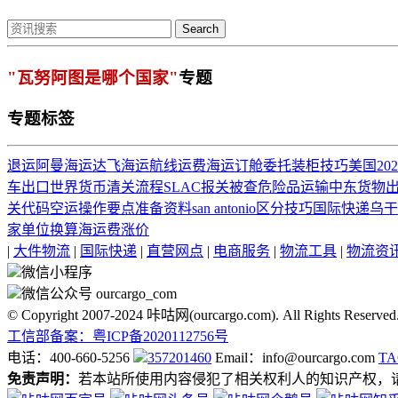
Search
"瓦努阿图是哪个国家"
专题
专题标签
退运
阿曼海运
达飞海运
航线运费
海运订舱委托
装柜技巧
美国20
车出口
世界货币
清关流程
SLAC
报关被查
危险品运输
中东货物
关代码
空运
操作要点
准备资料
san antonio
区分技巧
国际快递
乌干
家
单位换算
海运费涨价
|
大件物流
|
国际快递
|
直营网点
|
电商服务
|
物流工具
|
物流资
微信小程序
微信公众号 ourcargo_com
© Copyright 2007-2024 咔咕网(ourcargo.com). All Rights Reserved
工信部备案：粤ICP备2020112756号
电话：400-660-5256
357201460
Email：info@ourcargo.com
T
免责声明：
若本站所使用内容侵犯了相关权利人的知识产权，