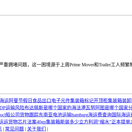
堆场的严重拥堵问题，这一困境源于上周Prime Mover和Trail
a 海运
阿曼
节假日
食品出口
电子元件
集装箱标记
开顶柜
集装箱装卸
DP运输风险
布达佩斯是哪个国家的
海法港
瓦努阿图是哪个国家
oocl船公司货物跟踪
东南亚
电池运输
hamburg
海运费查询国际海运
运运货物
芯片法案
40gp集装箱能装多少立方
利润“缩水”
正本提单
讯
|
常见问题
|
关于我们
|