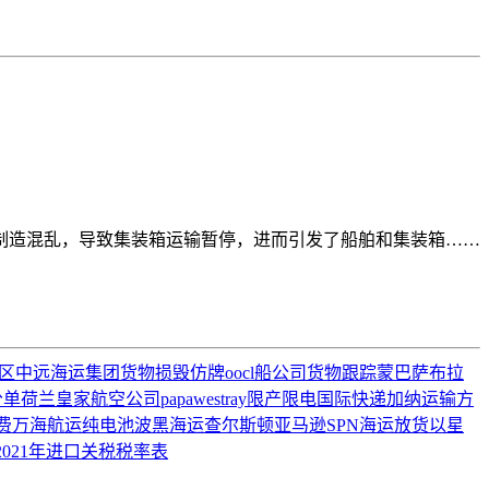
er工人频繁制造混乱，导致集装箱运输暂停，进而引发了船舶和集装箱……
区
中远海运集团
货物损毁
仿牌
oocl船公司货物跟踪
蒙巴萨
布拉
分单
荷兰皇家航空公司
papawestray
限产限电
国际快递
加纳运输方
费
万海航运
纯电池
波黑海运
查尔斯顿
亚马逊SPN
海运放货
以星
2021年进口关税税率表