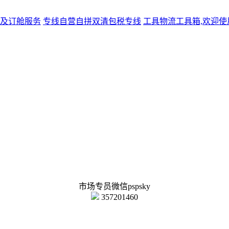
及订舱服务
专线
自营自拼双清包税专线
工具
物流工具箱,欢迎使
市场专员微信pspsky
357201460