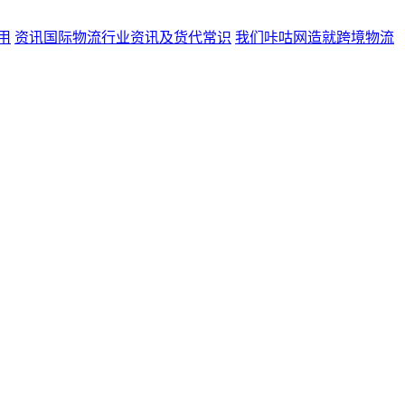
用
资讯
国际物流行业资讯及货代常识
我们
咔咕网造就跨境物流