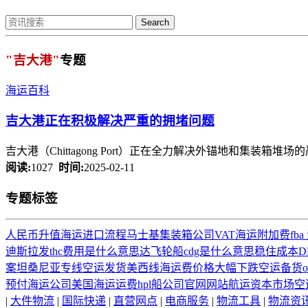
Search
"吉大港"
专题
海运百科
吉大港
正在积极解决严重的拥堵问题
吉大港（Chittagong Port）正在全力解决外锚地和集装箱
阅读:
1027
时间:
2025-02-11
专题标签
人民币升值
海运进口流程
马士基集装箱公司
VAT
海运附加费
fb
迪斯拉发
thc费用是什么意思
达飞轮船
cdg是什么意思
稳住成本
D
案
坦桑尼亚专线
空运发货
美西线海运费价格大幅下跌
空运备货
预付
海运公司
美国海运运费
hpl船公司官网网站
航运资本市场
空
|
大件物流
|
国际快递
|
直营网点
|
电商服务
|
物流工具
|
物流资