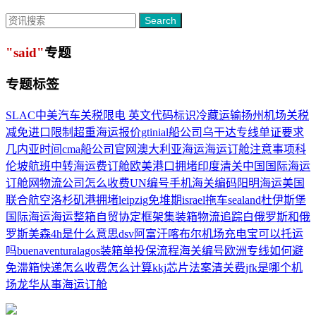
Search
"said"
专题
专题标签
SLAC
中美汽车关税
限电 英文
代码标识
冷藏运输
扬州机场
关税
减免
进口限制
超重
海运报价
gtin
ial船公司
乌干达专线
单证要求
几内亚时间
cma船公司官网
澳大利亚海运
海运订舱注意事项
科
伦坡
航班中转
海运费订舱
欧美港口拥堵
印度清关
中国国际海运
订舱网
物流公司怎么收费
UN编号
手机海关编码
阳明海运
美国
联合航空
洛杉矶港拥堵
leipzig
免堆期
israel
拖车
sealand
杜伊斯堡
国际海运
海运整箱
自贸协定
框架集装箱
物流追踪
白俄罗斯和俄
罗斯
美森
4h是什么意思
dsv
阿富汗喀布尔机场
充电宝可以托运
吗
buenaventura
lagos
装箱单
投保流程
海关编号
欧洲专线
如何避
免滞箱
快递怎么收费怎么计算
kkj
芯片法案
清关费
jfk是哪个机
场
龙华从事海运订舱