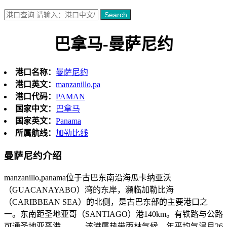
Search
巴拿马-曼萨尼约
港口名称：
曼萨尼约
港口英文：
manzanillo,pa
港口代码：
PAMAN
国家中文：
巴拿马
国家英文：
Panama
所属航线：
加勒比线
曼萨尼约介绍
manzanillo,panama位于古巴东南沿海瓜卡纳亚沃
（GUACANAYABO）湾的东岸，濒临加勒比海
（CARIBBEAN SEA）的北侧，是古巴东部的主要港口之
一。东南距圣地亚哥（SANTIAGO）港140km。有铁路与公路
可通圣地亚哥港。 该港属热带雨林气候，年平均气温月26