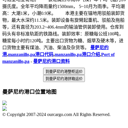
摄氏度。全年平均降雨量约1500mm， 5~10月为雨季。平均潮
高：大潮1米，小潮0.9米。 本港主要在锚地用驳船装卸货
物，最大水深约11.5米。装卸设备有旋臂起重机、驳船及拖船
等，还有直径为203.2~406.4mm的输油管供装卸使用。仓库到
码头有非标准轨距的铁路线。装卸效率：原糖每公班100吨，
糖浆每小时约120吨。主要出口货物为糖、烟草及硬木等，进
口货物主要有煤油、汽油、柴油及杂货等。
曼萨尼约
港
,
manzanillo,pa港口代码
,
manzanillo,pa港口介绍
,
Port of
manzanillo,pa
-
曼萨尼约港口资料
到曼萨尼约港整柜运价
到曼萨尼约港拼箱运价
曼萨尼约港口位置地图
© Copyright 2007-2024 ourcargo.com All Rights Reserved.