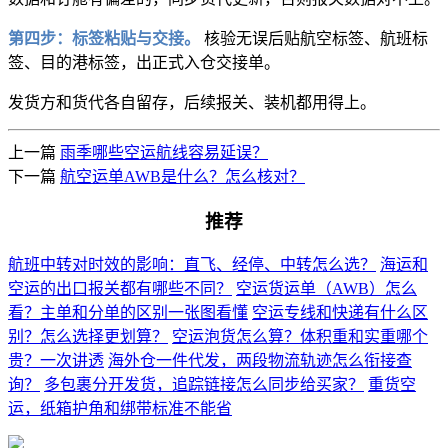
第四步：标签粘贴与交接。
核验无误后贴航空标签、航班标
签、目的港标签，出正式入仓交接单。
发货方和货代各自留存，后续报关、装机都用得上。
上一篇
雨季哪些空运航线容易延误？
下一篇
航空运单AWB是什么？怎么核对？
推荐
航班中转对时效的影响：直飞、经停、中转怎么选？
海运和
空运的出口报关都有哪些不同？
空运货运单（AWB）怎么
看？主单和分单的区别一张图看懂
空运专线和快递有什么区
别？怎么选择更划算？
空运泡货怎么算？体积重和实重哪个
贵？一次讲透
海外仓一件代发，两段物流轨迹怎么衔接查
询？
多包裹分开发货，追踪链接怎么同步给买家？
重货空
运，纸箱护角和绑带标准不能省