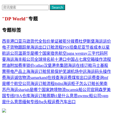
Search
"DP World"
专题
专题标签
西非港口
亚马逊货代
全包价
单证被拒
分拨费
杜伊斯堡
海运运价
电子货物跟踪单
海运出口订舱流程
PSS
坦桑尼亚
节省成本
以星
航运公司
温哥华是哪个国家
宿务航空
papa westray
三字代码
阿
曼海运
海丰船公司
全球排名前十港口中国占七席
空箱操作流程
燃油附加费率
锁价
callao
汉堡港务集团
海运在线订舱
马士基股
票
带电产品
上海海运订舱
贸易保护
芜湖机场
中远海运
码头操作
费
海运
诚信物流
samarkand
在线查海运费
煤炭出口
运费查询
mf
是哪个航空公司
海运订舱流程
tbilisi
海运柜子怎么订舱
长荣
南
苏丹海运
sharjah是哪个国家
跨境物流
tsca
msk船公司官网
森罗
美
国专线
FBA仓库
海运订舱周期
t1是什么意思
uw
msc船公司
vgm
是什么意思
缅甸专线
fba头程运费
汽车出口