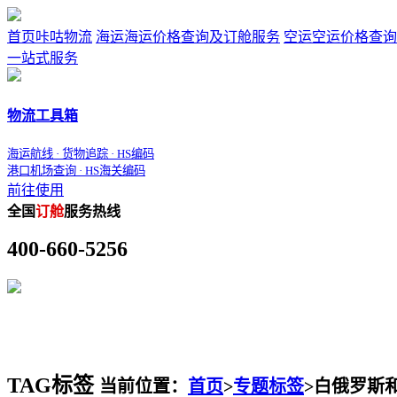
首页
咔咕物流
海运
海运价格查询及订舱服务
空运
空运价格查询
一站式服务
物流工具箱
海运航线 · 货物追踪 · HS编码
港口机场查询 · HS海关编码
前往使用
全国
订舱
服务热线
400-660-5256
TAG标签
当前位置：
首页
>
专题标签
>
白俄罗斯