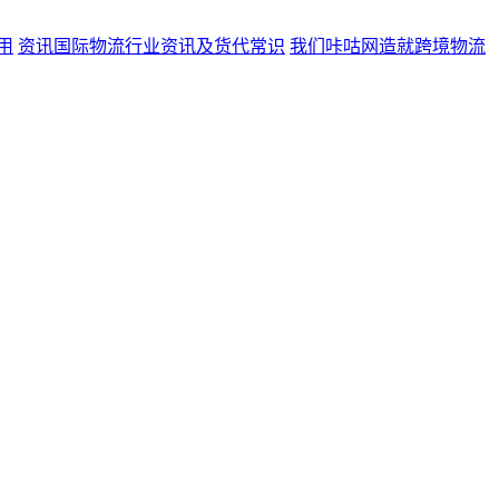
用
资讯
国际物流行业资讯及货代常识
我们
咔咕网造就跨境物流