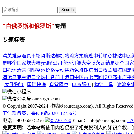
Search
"白俄罗斯和俄罗斯"
专题
专题标签
清关难点
渔具市场
哥斯达黎加物流方案
航班中转
顺心捷达
中远海
是哪个国家
坎大哈
yml船公司
海运订舱大全
博茨瓦纳是哪个国家
口托运
清关时限
空运
价格变动
拼箱
免堆期
进出口权
孟加拉国是
海运
乌克兰港口
全球排名前十港口中国占七席
跨境电商推广平
|
大件物流
|
国际快递
|
直营网点
|
电商服务
|
物流工具
|
物流资
微信小程序
微信公众号 ourcargo_com
© Copyright 2007-2024 咔咕网(ourcargo.com). All Rights Reserved
工信部备案：粤ICP备2020112756号
电话：400-660-5256
357201460
Email：info@ourcargo.com
T
免责声明：
若本站所使用内容侵犯了相关权利人的知识产权，