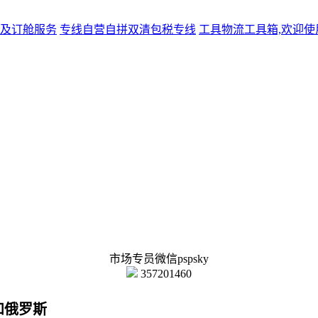
及订舱服务
专线
自营自拼双清包税专线
工具
物流工具箱,欢迎使
市场专员微信pspsky
357201460
和俄罗斯