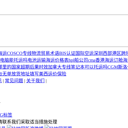
运COSCO
专线物流
贸易术语
BIS认证
国际空运
深圳西部港区
跨
电脑能托运吗
电池运输
海运价格表
hpl船公司
cma
香港海运订舱
海
哪里的国家
超期后果
时效
加拿大专线
笔记本可以托运吗
CGM
斯洛
台
无单放货
地址填写
美西运价
保险
讯
|
常见问题
|
关于我们
|
.
AG标签
请联系我们采取适当措施处理