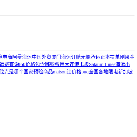
境电商
阿曼海运
中国外贸
厦门海运订舱
无船承运
正本提单
刚果金
运费查询
fob价格包含哪些费用
大连港
卡板
Salaum Lines
海运出
伐克是哪个国家
预验商品
matson
锁价格
puq
全国各地限电
新加坡