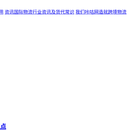
用
资讯
国际物流行业资讯及货代常识
我们
咔咕网造就跨境物流
网点