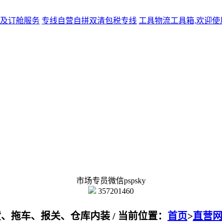
及订舱服务
专线
自营自拼双清包税专线
工具
物流工具箱,欢迎使
市场专员微信pspsky
357201460
拖车、报关、仓库内装 / 当前位置：
首页
>
直营