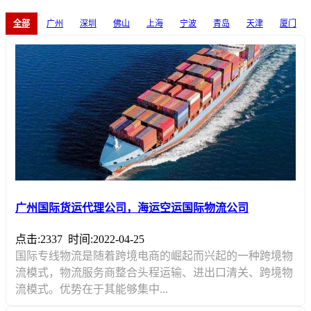
全部
广州
深圳
佛山
上海
宁波
青岛
天津
厦门
广州国际货运代理公司，海运空运国际物流公司
点击:2337
时间:2022-04-25
国际专线物流是随着跨境电商的崛起而兴起的一种跨境物
流模式，物流服务商整合头程运输、进出口清关、跨境物
流模式。优势在于其能够集中...