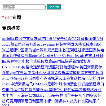
Search
"rcl"
专题
专题标签
ups国际快递中文官方网
进口食品安全检查
CA冷藏箱
缅甸专线
cosco船公司
计费标准
papawestray
包装
智利野火
降低成本
FBM
米兰是哪个国家的城市
深圳港集团
中欧班列经过哪些国家
纯电
池
国际快递有哪些
oocl船公司
肯尼亚专线
touchscale称重计
预付
fba头程
空运
申报价值
单位换算
ups国际快递
新加坡机场
UN38.3
FOB价格
快递流程
海运整箱订舱流程
fba美国海运
提单
仓单
vgm在外贸中是什么意思
海关查货
集装箱租赁方式
中远海
运
津巴布韦
超期后果
费利克斯托港罢工
外贸商检
海运订舱流程
cosco中远海运
达飞CMA
ckg是哪个城市
海运出口订舱流程
港口
查询
海运订舱信息
自营仓
szx是哪个机场代码
集装箱规格尺寸
表
中国十大海运公司
kkj
vgm
fba头程物流
乍得是哪个国家
装柜
技巧
费用明晰
尼日利亚属于哪个洲
运输方案
为什么限电限产
2021