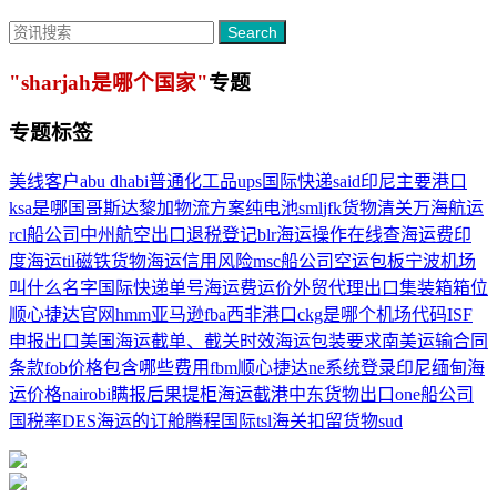
Search
"sharjah是哪个国家"
专题
专题标签
美线客户
abu dhabi
普通化工品
ups国际快递
said
印尼主要港口
ksa是哪国
哥斯达黎加物流方案
纯电池
sml
jfk
货物清关
万海航运
rcl船公司
中州航空
出口退税登记
blr
海运操作
在线查海运费
印
度海运
til
磁铁货物
海运信用风险
msc船公司
空运包板
宁波机场
叫什么名字
国际快递单号
海运费运价
外贸代理出口
集装箱箱位
顺心捷达官网
hmm
亚马逊fba
西非港口
ckg是哪个机场代码
ISF
申报
出口美国海运
截单、截关
时效
海运包装要求
南美
运输合同
条款
fob价格包含哪些费用
fbm
顺心捷达ne系统登录
印尼
缅甸海
运价格
nairobi
瞒报后果
提柜
海运截港
中东货物出口
one船公司
国税率
DES
海运的订舱
腾程国际
tsl
海关扣留货物
sud