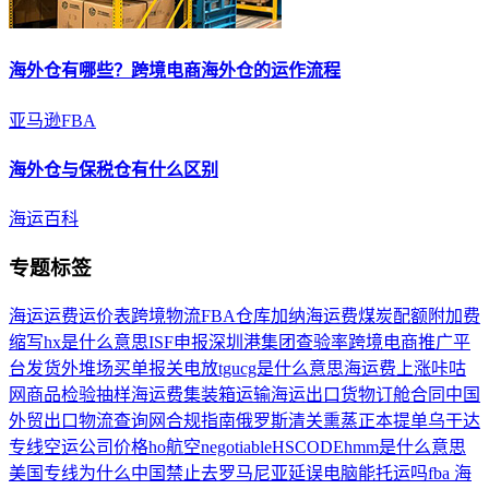
海外仓
有哪些？跨境电商
海外仓
的运作流程
亚马逊FBA
海外仓
与保税仓有什么区别
海运百科
专题标签
海运运费运价表
跨境物流
FBA仓库
加纳海运费
煤炭配额
附加费
缩写
hx是什么意思
ISF申报
深圳港集团
查验率
跨境电商推广平
台
发货
外堆场
买单报关
电放
tgu
cg是什么意思
海运费上涨
咔咕
网
商品检验抽样
海运费
集装箱运输
海运出口货物订舱合同
中国
外贸出口
物流查询网
合规指南
俄罗斯清关
熏蒸
正本提单
乌干达
专线
空运公司价格
ho航空
negotiable
HSCODE
hmm是什么意思
美国专线
为什么中国禁止去罗马尼亚
延误
电脑能托运吗
fba 海