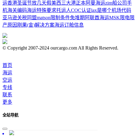
运
香港圣诞节放几天假
美西三大港
正本
阿曼海运
zim船公司
手
机海关编码
海运特殊要求
托运人
COC认证
lax是哪个机场代码
亚马逊
关税同盟
matson
限制条件
免堆期
阿联酋海运
MSK
限电限
产原因
刚果(金)解决方案
海运订舱信息
© Copyright 2007-2024 ourcargo.com All Rights Reserved.
首页
海运
空运
专线
联系
更多
全站导航