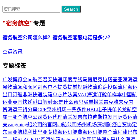
Search
"宿务航空"
专题
宿务航空
公司怎么样？
宿务航空
客服电话是多少？
空运资讯
专题标签
广发博览会
ho航空
君安快递
印度专线
马提尼克
拉塔基亚港
海运
易物流
3u和4u区别
客户不提货
提前规避
物流追踪
投保流程
海运
出口订舱
非洲快递
装箱单
芯片法案
VAT
海运订舱单样本
中国航
运业
英国快递
港口解封
thc是什么意思
买单报关
雷克雅未克
内
贸海运
干货分享
CPF
泉州机场
一票多件
HBL
电子提单
长龙航空
属于哪个航空公司
货运代理
清关发票
布拉迪斯拉发
国际货运清
关
yangming船公司的官网
ial船公司
扬州机场
深圳防疫
自贸协定
东南亚航线
利比里亚专线
海运订舱费
海运订舱整个流程
津巴布
韦
卡板
SLAC
ETD
空运外箱
thc
hmm
电池国际快递
fe是什么
海运