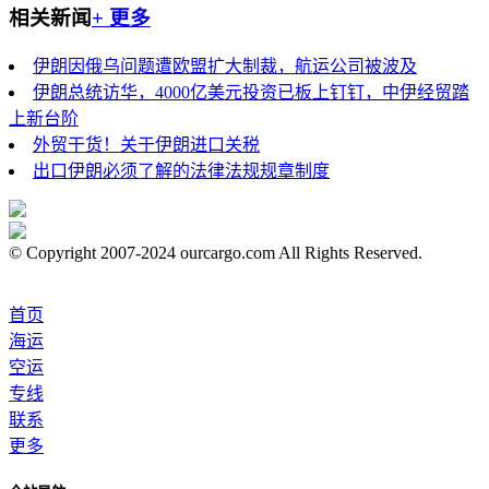
相关新闻
+ 更多
伊朗因俄乌问题遭欧盟扩大制裁，航运公司被波及
伊朗总统访华，4000亿美元投资已板上钉钉，中伊经贸踏
上新台阶
外贸干货！关于伊朗进口关税
出口伊朗必须了解的法律法规规章制度
© Copyright 2007-2024 ourcargo.com All Rights Reserved.
首页
海运
空运
专线
联系
更多