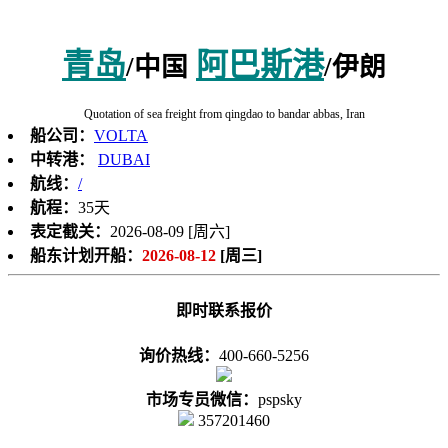
青岛
阿巴斯港
/中国
/伊朗
Quotation of sea freight from qingdao to bandar abbas, Iran
船公司：
VOLTA
中转港：
DUBAI
航线：
/
航程：
35天
表定截关：
2026-08-09 [周六]
船东计划开船：
2026-08-12
[周三]
即时联系报价
询价热线：
400-660-5256
市场专员微信：
pspsky
357201460