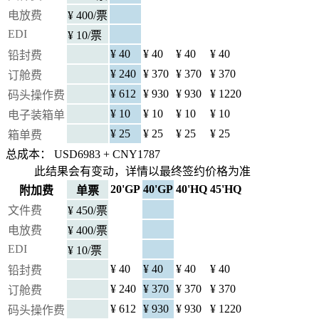
电放费
¥ 400/票
EDI
¥ 10/票
¥ 40
¥ 40
¥ 40
¥ 40
铅封费
¥ 240
¥ 370
¥ 370
¥ 370
订舱费
¥ 612
¥ 930
¥ 930
¥ 1220
码头操作费
¥ 10
¥ 10
¥ 10
¥ 10
电子装箱单
¥ 25
¥ 25
¥ 25
¥ 25
箱单费
总成本： USD
6983
+ CNY
1787
此结果会有变动，详情以最终签约价格为准
20'GP
40'GP
40'HQ
45'HQ
附加费
单票
文件费
¥ 450/票
电放费
¥ 400/票
EDI
¥ 10/票
¥ 40
¥ 40
¥ 40
¥ 40
铅封费
¥ 240
¥ 370
¥ 370
¥ 370
订舱费
¥ 612
¥ 930
¥ 930
¥ 1220
码头操作费