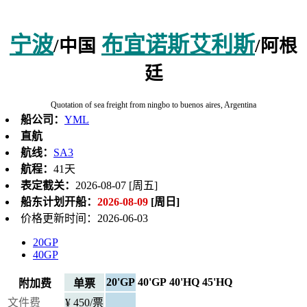
宁波
布宜诺斯艾利斯
/中国
/阿根
廷
Quotation of sea freight from ningbo to buenos aires, Argentina
船公司：
YML
直航
航线：
SA3
航程：
41天
表定截关：
2026-08-07 [周五]
船东计划开船：
2026-08-09
[周日]
价格更新时间：2026-06-03
20GP
40GP
20'GP
40'GP
40'HQ
45'HQ
附加费
单票
文件费
¥ 450/票