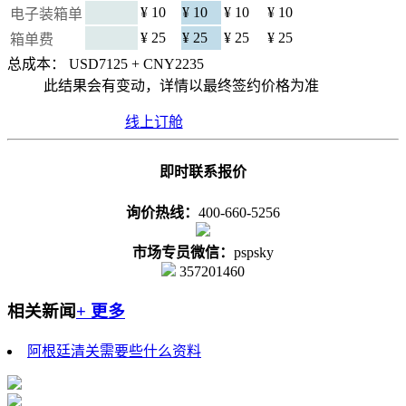
¥ 10
¥ 10
¥ 10
¥ 10
电子装箱单
¥ 25
¥ 25
¥ 25
¥ 25
箱单费
总成本： USD
7125
+ CNY
2235
此结果会有变动，详情以最终签约价格为准
线上订舱
即时联系报价
询价热线：
400-660-5256
市场专员微信：
pspsky
357201460
相关新闻
+ 更多
阿根廷清关需要些什么资料