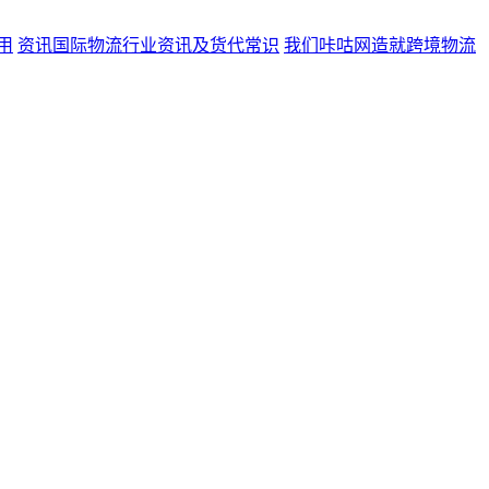
用
资讯
国际物流行业资讯及货代常识
我们
咔咕网造就跨境物流