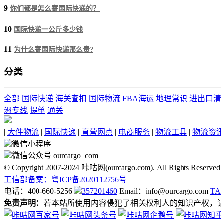
9
你们都是怎么寄国际快递的？
10
国际快递一公斤多少钱
11
为什么寄国际快递那么贵?
分类
全部
国际快递
海关查扣
国际物流
FBA海运
地理常识
进出口清
洲专线
提单
通关
|
大件物流
|
国际快递
|
直营网点
|
电商服务
|
物流工具
|
物流资
微信小程序
微信公众号 ourcargo_com
© Copyright 2007-2024 咔咕网(ourcargo.com). All Rights Reserved
工信部备案：粤ICP备2020112756号
电话：400-660-5256
357201460
Email：info@ourcargo.com
T
免责声明：
若本站所使用内容侵犯了相关权利人的知识产权，