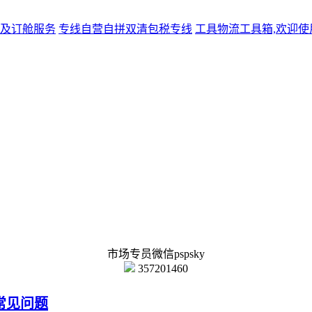
及订舱服务
专线
自营自拼双清包税专线
工具
物流工具箱,欢迎使
市场专员微信pspsky
357201460
常见问题