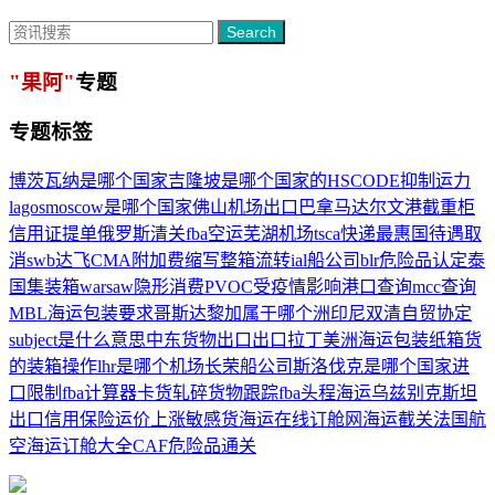
Search
"果阿"
专题
专题标签
博茨瓦纳是哪个国家
吉隆坡是哪个国家的
HSCODE
抑制运力
lagos
moscow是哪个国家
佛山机场
出口巴拿马
达尔文港
截重柜
信用证提单
俄罗斯清关
fba空运
芜湖机场
tsca
快递
最惠国待遇取
消
swb
达飞CMA
附加费缩写
整箱流转
ial船公司
blr
危险品认定
泰
国集装箱
warsaw
隐形消费
PVOC
受疫情影响
港口查询
mcc查询
MBL
海运包装要求
哥斯达黎加属于哪个洲
印尼双清
自贸协定
subject是什么意思
中东货物出口
出口拉丁美洲
海运包装
纸箱货
的装箱操作
lhr是哪个机场
长荣船公司
斯洛伐克是哪个国家
进
口限制
fba计算器
卡货
轧碎
货物跟踪
fba头程海运
乌兹别克斯坦
出口信用保险
运价上涨
敏感货
海运在线订舱网
海运截关
法国航
空
海运订舱大全
CAF
危险品通关