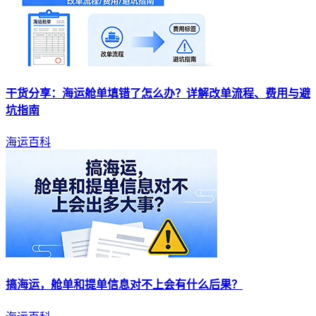
干货分享：海运
舱单
填错了怎么办？详解改单流程、费用与避
坑指南
海运百科
搞海运，
舱单
和提单信息对不上会有什么后果？