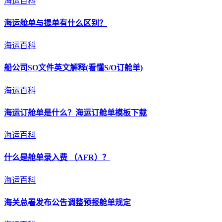
海运百科
海运
舱单
与提单有什么区别？
海运百科
船公司SO文件英文解释(看懂S/O订
舱单
)
海运百科
海运订
舱单
是什么？海运订
舱单
模板下载
海运百科
什么是
舱单
录入费 （AFR）？
海运百科
海关总署发布公告调整预报
舱单
规定