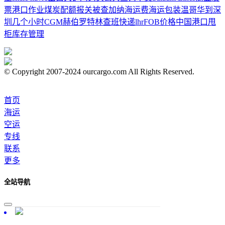
票
港口作业
煤炭配额
报关被查
加纳海运费
海运包装
温哥华到深
圳几个小时
CGM
赫伯罗特
林查班
快递
lhr
FOB价格
中国港口
甩
柜
库存管理
© Copyright 2007-2024 ourcargo.com All Rights Reserved.
首页
海运
空运
专线
联系
更多
全站导航