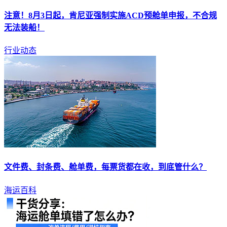
注意！8月3日起，肯尼亚强制实施ACD预
舱单
申报，不合规
无法装船！
行业动态
文件费、封条费、
舱单
费，每票货都在收，到底管什么？
海运百科