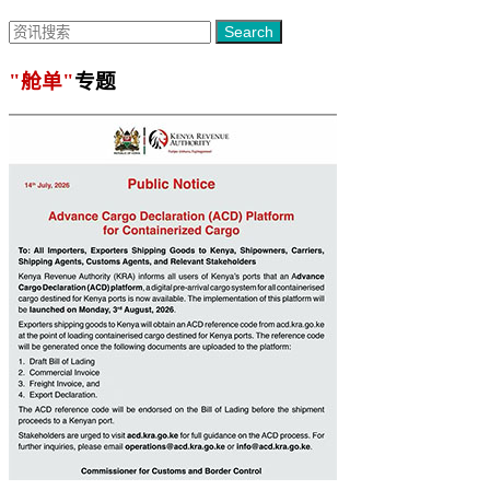
Search
"舱单"
专题