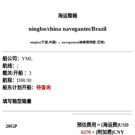
海运整箱
ningbo/china
navegantes/Brazil
ningbo(宁波,中国) → navegantes(纳维根特斯-巴西)
船公司：
YML
航线：
/
截关/开船 ：
3
航程：
DIR/30
船东计划开船：
待查询
填写箱型箱量
预估费用 ≈ [海运费]USD
20GP
6270
+ [附加费]CNY