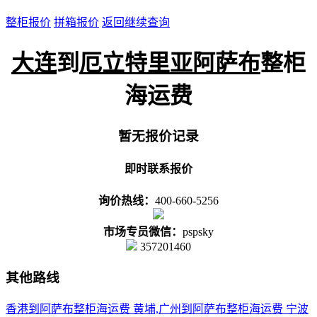
整柜报价
拼箱报价
返回继续查询
大连
到
厄立特里亚阿萨布
整柜
海运费
暂无报价记录
即时联系报价
询价热线：
400-660-5256
市场专员微信：
pspsky
357201460
其他路线
香港到阿萨布整柜海运费
黄埔,广州到阿萨布整柜海运费
宁波