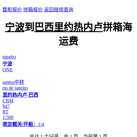
整柜报价
拼箱报价
返回继续查询
宁波
到
巴西里约热内卢
拼箱海
运费
ningbo
宁波
ONE
santos中转
rio de janeiro
里约热内卢-巴西
CBM
$47
RT
1:500
表定截关/开船：
1/4
总计 1 个记录，共 1 页，当前第 1 页