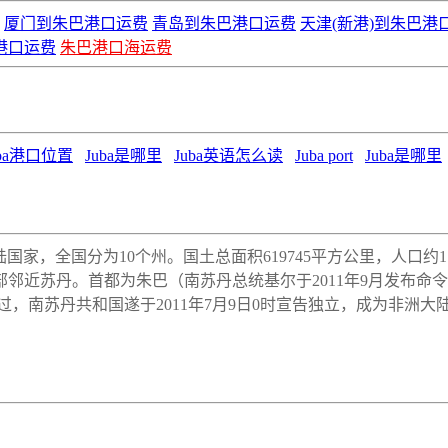
厦门到朱巴港口运费
青岛到朱巴港口运费
天津(新港)到朱巴港
港口运费
朱巴港口海运费
uba港口位置
Juba是哪里
Juba英语怎么读
Juba port
Juba是哪里
个内陆国家，全国分为10个州。国土总面积619745平方公里，人口
邻近苏丹。首都为朱巴（南苏丹总统基尔于2011年9月发布命
，南苏丹共和国遂于2011年7月9日0时宣告独立，成为非洲大陆