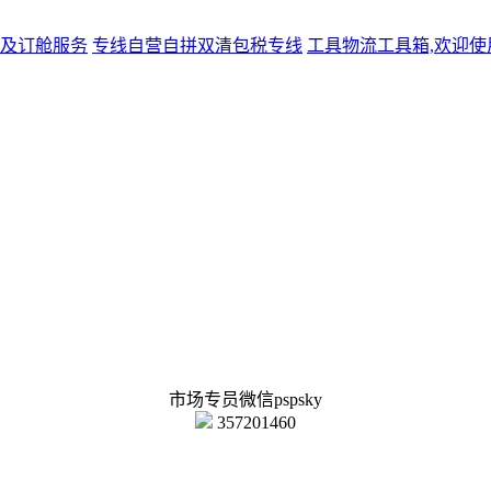
及订舱服务
专线
自营自拼双清包税专线
工具
物流工具箱,欢迎使
市场专员微信pspsky
357201460