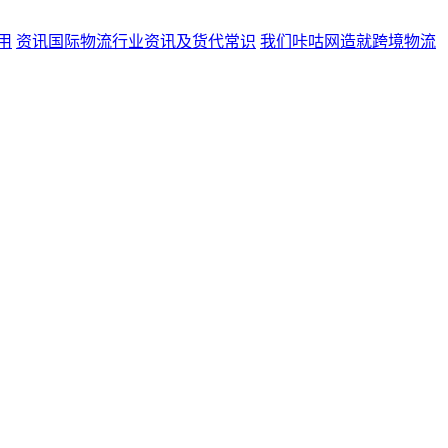
用
资讯
国际物流行业资讯及货代常识
我们
咔咕网造就跨境物流