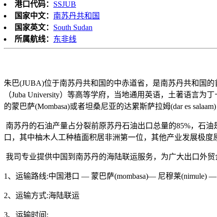
港口代码：
SSJUB
国家中文：
南苏丹共和国
国家英文：
South Sudan
所属航线：
东非线
朱巴(JUBA)位于南苏丹共和国的中赤道省，是南苏丹共和
（Juba University）等高等学府，当地通用英语，
的蒙巴萨(Mombasa)或者坦桑尼亚的达累斯萨拉姆(dar es salaam
南苏丹的石油产量占分裂前原苏丹石油出口总量的85%，石
口，其中柚木人工种植面积居非洲第一位，其他产业发展极度
我司专业提供中国到南苏丹的海陆联运服务，为广大出口外贸
1、运输路线:中国港口 — 蒙巴萨(mombasa)— 尼穆莱(nimule) — 
2、运输方式:海陆联运
3、运输时间: