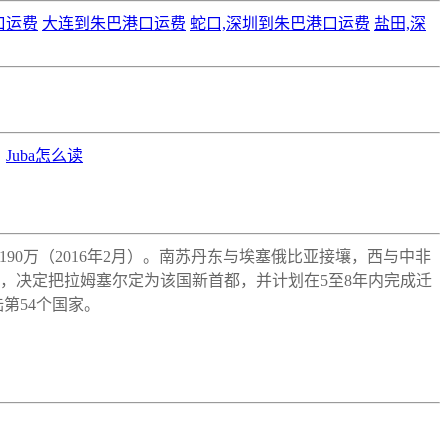
口运费
大连到朱巴港口运费
蛇口,深圳到朱巴港口运费
盐田,深
Juba怎么读
约1190万（2016年2月）。南苏丹东与埃塞俄比亚接壤，西与中非
令，决定把拉姆塞尔定为该国新首都，并计划在5至8年内完成迁
第54个国家。