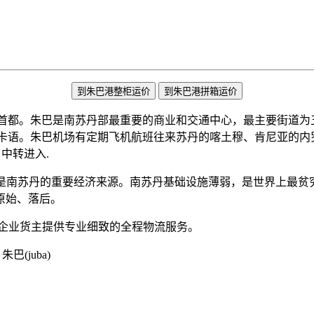
到朱巴港整柜运价
到朱巴港拼箱运价
国的首都。朱巴是南苏丹部最重要的商业和交通中心，最主要街道
土著语言为丁卡语。朱巴机场有定期飞机航班往来苏丹的喀土穆、肯尼
) 中转进入.
油是南苏丹的重要经济来源。南苏丹基础设施薄弱，是世界上最贫
原始、落后。
企业货主提供专业细致的全程物流服务。
朱巴(juba)