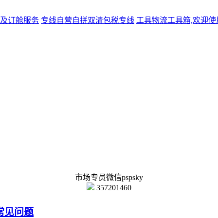
及订舱服务
专线
自营自拼双清包税专线
工具
物流工具箱,欢迎使
市场专员微信pspsky
357201460
常见问题