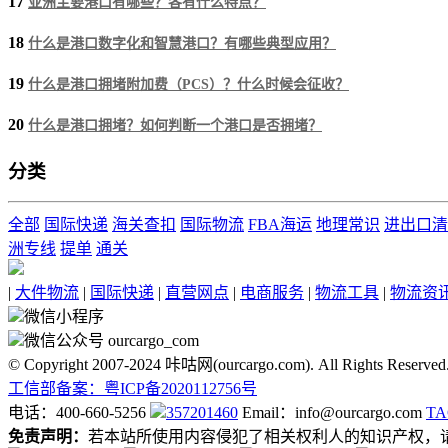
17
亚洲主要港口有哪些？各有什么特点？
18
什么是港口数字化和智慧港口？有哪些典型应用？
19
什么是港口拥堵附加费（PCS）？什么时候会征收？
20
什么是港口拥堵？如何判断一个港口是否拥堵？
分类
全部
国际快递
海关查扣
国际物流
FBA海运
地理常识
进出口清
洲专线
提单
通关
|
大件物流
|
国际快递
|
直营网点
|
电商服务
|
物流工具
|
物流资
微信小程序
微信公众号 ourcargo_com
© Copyright 2007-2024 咔咕网(ourcargo.com). All Rights Reserved
工信部备案：粤ICP备2020112756号
电话：400-660-5256
357201460
Email：info@ourcargo.com
T
免责声明：
若本站所使用内容侵犯了相关权利人的知识产权，