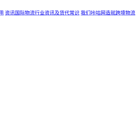
用
资讯
国际物流行业资讯及货代常识
我们
咔咕网造就跨境物流