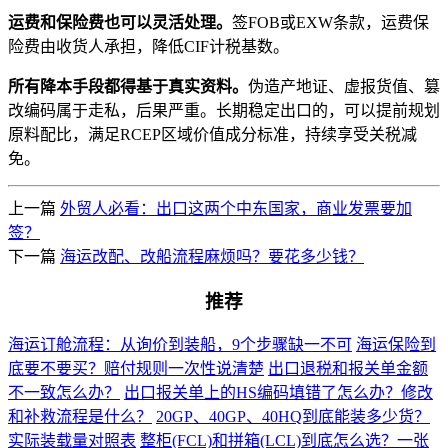
运费和保险费也可以灵活处理。
签FOB或EXW条款，运费保
险费由收货人承担，降低CIF计税基数。
所有降本手段都得基于真实资料。
伪造产地证、虚报货值、篡
改编码属于走私，后果严重。长期稳定出口的，可以提前规划
原料配比，满足RCEP区域价值成分标准，持续享受关税减
免。
上一篇
外贸人必看：出口这两个中东国家，商业发票要加
签？
下一篇
海运改配、改船流程麻烦吗？要花多少钱？
推荐
海运订舱流程：从询价到装船，9个步骤缺一不可
海运保险到
底要不要买？赔付规则一次性说清楚
出口退税和报关单金额
不一致怎么办？
出口报关单上的HS编码填错了怎么办？修改
和补救流程是什么？
20GP、40GP、40HQ到底能装多少货？
实际装载量对照表
整柜(FCL)和拼箱(LCL)到底怎么选？一张