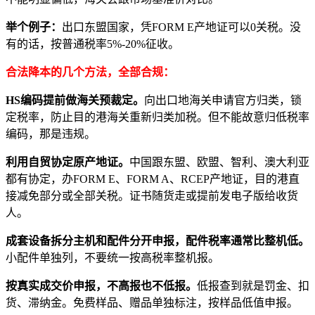
举个例子：
出口东盟国家，凭FORM E产地证可以0关税。没
有的话，按普通税率5%-20%征收。
合法降本的几个方法，全部合规：
HS编码提前做海关预裁定。
向出口地海关申请官方归类，锁
定税率，防止目的港海关重新归类加税。但不能故意归低税率
编码，那是违规。
利用自贸协定原产地证。
中国跟东盟、欧盟、智利、澳大利亚
都有协定，办FORM E、FORM A、RCEP产地证，目的港直
接减免部分或全部关税。证书随货走或提前发电子版给收货
人。
成套设备拆分主机和配件分开申报，配件税率通常比整机低。
小配件单独列，不要统一按高税率整机报。
按真实成交价申报，不高报也不低报。
低报查到就是罚金、扣
货、滞纳金。免费样品、赠品单独标注，按样品低值申报。