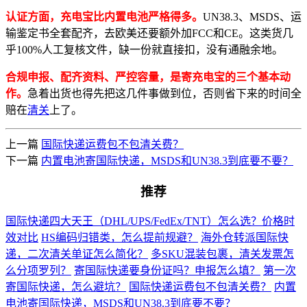
认证方面，充电宝比内置电池严格得多。
UN38.3、MSDS、运
输鉴定书全套配齐，去欧美还要额外加FCC和CE。这类货几
乎100%人工复核文件，缺一份就直接扣，没有通融余地。
合规申报、配齐资料、严控容量，是寄充电宝的三个基本动
作。
急着出货也得先把这几件事做到位，否则省下来的时间全
赔在
清关
上了。
上一篇
国际快递运费包不包清关费？
下一篇
内置电池寄国际快递，MSDS和UN38.3到底要不要？
推荐
国际快递四大天王（DHL/UPS/FedEx/TNT）怎么选？价格时
效对比
HS编码归错类，怎么提前规避？
海外仓转派国际快
递，二次清关单证怎么简化？
多SKU混装包裹，清关发票怎
么分项罗列？
寄国际快递要身份证吗？申报怎么填？
第一次
寄国际快递，怎么避坑？
国际快递运费包不包清关费？
内置
电池寄国际快递，MSDS和UN38.3到底要不要？