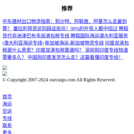
推荐
中东建材出口物流指南：到沙特、阿联酋、阿曼怎么走最划
算？
塞拉利昂货运别踩这些坑！90%的外贸人都中招过
腾程
货代非洲津巴布韦双清包税专线
腾程国际海运澳大利亚服务
(澳大利亚海运专线)
新加坡海运-新加坡物流专线
印度双清包
税是什么意思？印度双清包税靠谱吗？
深圳到印度专线快递
需要多久？
中国到印度发货怎么走？这篇看懂印度专线！
© Copyright 2007-2024 ourcargo.com All Rights Reserved.
首页
海运
空运
专线
联系
更多