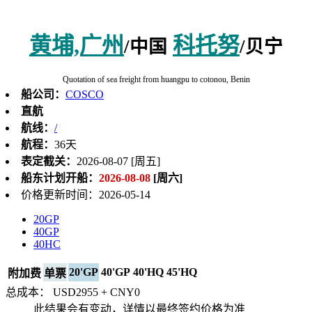
黄埔,广州
科托努
/中国
/贝宁
Quotation of sea freight from huangpu to cotonou, Benin
船公司：
COSCO
直航
航线：
/
航程：
36天
表定截关：
2026-08-07 [周五]
船东计划开船：
2026-08-08
[周六]
价格更新时间：2026-05-14
20GP
40GP
40HC
20'GP
40'GP
40'HQ
45'HQ
附加费
单票
总成本： USD
2955
+ CNY
0
此结果会有变动，详情以最终签约价格为准