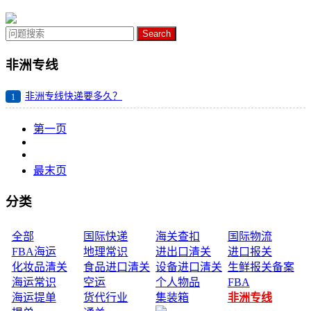
Search
非洲专线
非洲专线快递要多久？
1
第一页
最末页
分类
全部
国际快递
海关查扣
国际物流
FBA海运
地理常识
进出口清关
进口报关
化妆品清关
食品进口清关
设备进口清关
生鲜报关备案
海运常识
空运
个人物品
FBA
海运提单
货代行业
集装箱
非洲专线