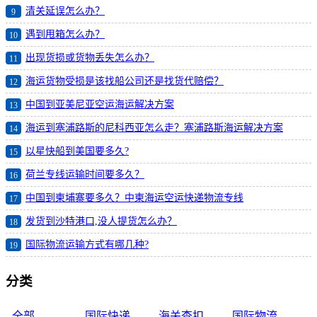
清关延误怎么办？
9
遇到甩箱怎么办？
10
出现货损或货物丢失怎么办？
11
海运货物受损是该找船公司还是找货代赔偿？
12
中国到亚美尼亚空运海运解决方案
13
海运到塞浦路斯的尼科西亚怎么走？塞浦路斯海运解决方案
14
以星快船到美国要多久?
15
荷兰专线运输时间要多久？
16
中国到柬埔寨要多久？中柬海运空运快递物流专线
17
发货到沙特港口,没人提货怎么办？
18
国际物流运输方式有哪几种?
19
分类
全部
国际快递
海关查扣
国际物流