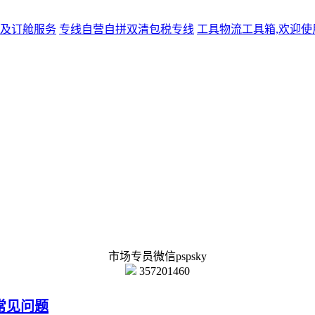
及订舱服务
专线
自营自拼双清包税专线
工具
物流工具箱,欢迎使
市场专员微信pspsky
357201460
常见问题