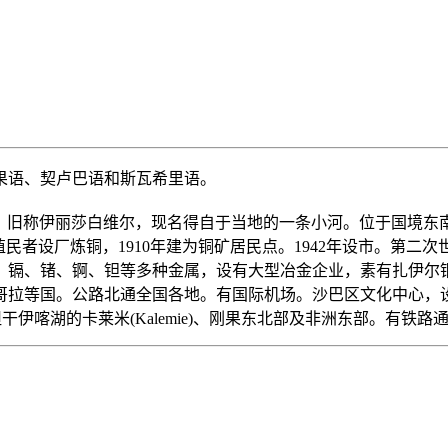
果语、契卢巴语和斯瓦希里语。
区首府。旧称伊丽莎白维尔，现名得自于当地的一条小河。位于国境
8年比利时殖民者设厂炼铜，1910年建为铜矿居民点。1942年设市
、镉、锗、锕、钽等多种金属，设有大型冶金企业，素有扎伊尔
哥拉等国。公路北通全国各地。有国际机场。沙巴区文化中心，
ai)、坦干伊喀湖的卡莱米(Kalemie)、刚果东北部及非洲东部。有