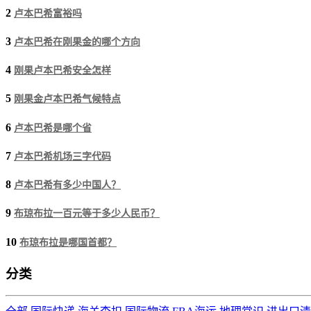
2
卢本巴希富裕吗
3
卢本巴希在刚果金的哪个方向
4
刚果卢本巴希安全怎样
5
刚果金卢本巴希气候​特点
6
卢本巴希是哪个省
7
卢本巴希机场三字代码
8
卢本巴希有多少中国人？
9
布琼布拉一百元等于多少人民币？
10
布琼布拉是哪国首都？
分类