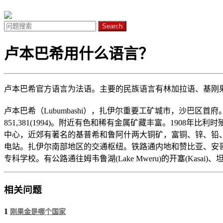
Search
卢本巴希用什么语言？
卢本巴希官方语言为法语。主要的民族语言有林加拉语、基刚
卢本巴希（Lubumbashi），扎伊尔重要工矿城市，沙巴
851,381(1994)。附近有色和稀有金属矿藏丰富。190
中心，近郊有著名的基普希和鲁阿什两大铜矿，富铜、锌、铅
电站。扎伊尔南部地区的交通枢纽。铁路通内地和赞比亚、安
专科学校。有公路通往姆韦鲁湖(Lake Mweru)的开塞(Kas
相关问题
1
刚果金是哪个国家