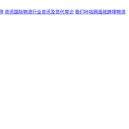
用
资讯
国际物流行业资讯及货代常识
我们
咔咕网造就跨境物流